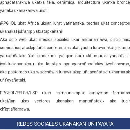
apnaqatarakiwa ukatxa tela, cerámica, arquitectura ukatxa bronce
yänaka ukanakanwa uñsti.
¡PPGHDL ukat África uksan lurat yatiñanaka, teorías ukat conceptos
ukanakat juk’amp yatxatapxañäni!
Aka sitio web ukat medios sociales ukar arktañamawa, disciplinas,
seminarios, aruskiptꞌaña, conferencias ukat yaqha lurawinakat juk’amp
yatxatañataki. Yatichirinakaru, yatiqirinakaru ukhamaraki yanapt’asir
institucionanakaru uka logotipo apnaqapxañapatakiw iwxt’apxsma,
aka postgrado uka wakichäwin lurawinakap uñt’ayañataki ukhamarak
uñt’ayañataki.
PPGHDL/FFLCH/USP ukan chimpunakapax kunayman formatos
ukat/jan ukax vectores ukanakan mantañatakix aka tuqir
ch’iqt’añamawa.
REDES SOCIALES UKANAKAN UÑT’AYATA