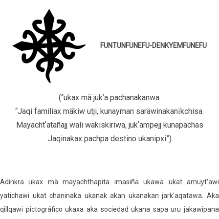
FUNTUNFUNEFU-DENKYEMFUNEFU
(“ukax mä juk’a pachanakanwa.
“Jaqi familiax mäkiw utji, kunayman saräwinakanïkchisa.
Mayachtʼatäñajj wali wakiskiriwa, jukʼampejj kunapachas
Jaqinakax pachpa destino ukanipxi”)
Adinkra ukax mä mayachthapita imasiña ukawa ukat amuyt'awi
yatichawi ukat chaninaka ukanak akan ukanakan jark’aqatawa. Aka
qillqawi pictográfico ukaxa aka sociedad ukana sapa uru jakawipana