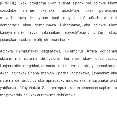
(PPGHDL) ukax, programa ukan sutipat sipanx mä adinkra ukaw
cocodrilos siamés ukanakar uñacht’ayi, ukax purakapan
mayacht’atawa. Kunayman tuqit mayacht’asiñ uñacht’ayi ukat
democracia ukan chimpupawa. Ukhamatwa, aka adinkra ukax
kunaymaninak taypin jakirinakan mayacht’asiwip uñt’ayi, ukax
jupanakarux askinjam uñji, ch’amancharaki.
Adinkra chimpunakax qillqt’atawa, juk’ampirus África occidental
uksanx mä sistema de valores humanos ukaw uñacht’ayasi,
kunjamakitix integridad, armonía ukat determinación, yaqhanakampi.
Akan jaqinakax Ghana markan jilpacha jaqinakawa, jupanakax aka
sistema de símbolos uka apnaqapxi, amuyunaka, amuyunaka ukat
yatiñanak uñt’ayañataki. Sapa chimpux akan experiencian saphintata
mä proverbio jan ukax arst’awimp chikt’atawa.