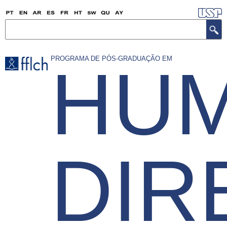
Skip
to
Search
main
content
PROGRAMA DE PÓS-GRADUAÇÃO EM
HUM
DIR