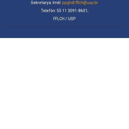
Sekretarya: Imèl:
ppghdl.fflch@usp.br
Telefòn: 55 11 3091-8601;
FFLCH / USP