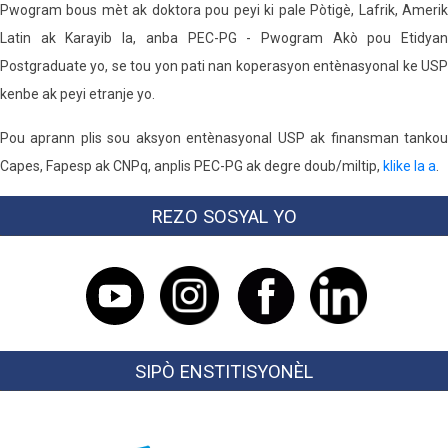
Pwogram bous mèt ak doktora pou peyi ki pale Pòtigè, Lafrik, Amerik
Latin ak Karayib la, anba PEC-PG - Pwogram Akò pou Etidyan
Postgraduate yo, se tou yon pati nan koperasyon entènasyonal ke USP
kenbe ak peyi etranje yo.
Pou aprann plis sou aksyon entènasyonal USP ak finansman tankou
Capes, Fapesp ak CNPq, anplis PEC-PG ak degre doub/miltip,
klike la a
.
REZO SOSYAL YO
SIPÒ ENSTITISYONÈL