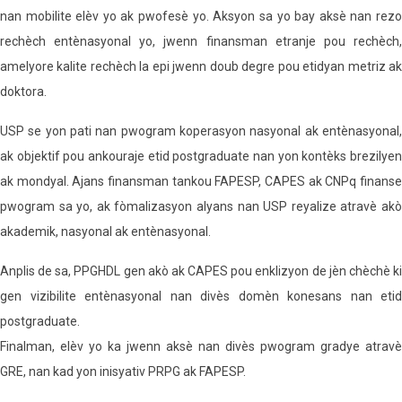
nan mobilite elèv yo ak pwofesè yo. Aksyon sa yo bay aksè nan rezo
rechèch entènasyonal yo, jwenn finansman etranje pou rechèch,
amelyore kalite rechèch la epi jwenn doub degre pou etidyan metriz ak
doktora.
USP se yon pati nan pwogram koperasyon nasyonal ak entènasyonal,
ak objektif pou ankouraje etid postgraduate nan yon kontèks brezilyen
ak mondyal. Ajans finansman tankou FAPESP, CAPES ak CNPq finanse
pwogram sa yo, ak fòmalizasyon alyans nan USP reyalize atravè akò
akademik, nasyonal ak entènasyonal.
Anplis de sa, PPGHDL gen akò ak CAPES pou enklizyon de jèn chèchè ki
gen vizibilite entènasyonal nan divès domèn konesans nan etid
postgraduate.
Finalman, elèv yo ka jwenn aksè nan divès pwogram gradye atravè
GRE, nan kad yon inisyativ PRPG ak FAPESP.