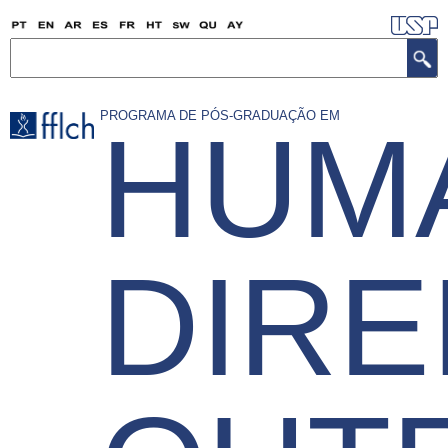
Ale
nan
Chèche
kontni
prensipal
PROGRAMA DE PÓS-GRADUAÇÃO EM
HUM
la
DIRE