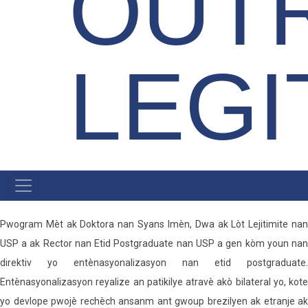
OUT
LEGI
KREYÒL
AYISYEN
MENU
Pwogram Mèt ak Doktora nan Syans Imèn, Dwa ak Lòt Lejitimite nan
USP a ak Rector nan Etid Postgraduate nan USP a gen kòm youn nan
direktiv yo entènasyonalizasyon nan etid postgraduate.
Entènasyonalizasyon reyalize an patikilye atravè akò bilateral yo, kote
yo devlope pwojè rechèch ansanm ant gwoup brezilyen ak etranje ak