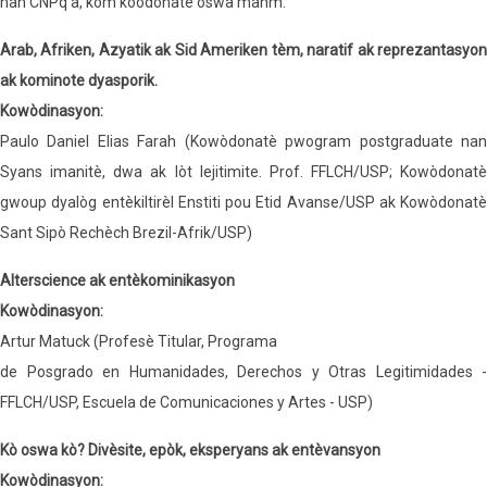
nan CNPq a, kòm koòdonatè oswa manm.
Arab, Afriken, Azyatik ak Sid Ameriken tèm, naratif ak reprezantasyon
ak kominote dyasporik.
Kowòdinasyon:
Paulo Daniel Elias Farah (Kowòdonatè pwogram postgraduate nan
Syans imanitè, dwa ak lòt lejitimite. Prof. FFLCH/USP; Kowòdonatè
gwoup dyalòg entèkiltirèl Enstiti pou Etid Avanse/USP ak Kowòdonatè
Sant Sipò Rechèch Brezil-Afrik/USP)
Alterscience ak entèkominikasyon
Kowòdinasyon:
Artur Matuck (Profesè Titular, Programa
de Posgrado en Humanidades, Derechos y Otras Legitimidades -
FFLCH/USP, Escuela de Comunicaciones y Artes - USP)
Kò oswa kò? Divèsite, epòk, eksperyans ak entèvansyon
Kowòdinasyon: