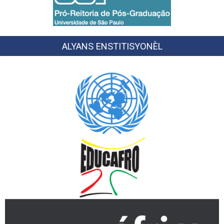
ALYANS ENSTITISYONÈL