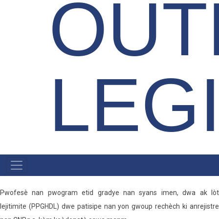
OUT
LEG
KREYÒL
AYISYEN
MENU
Pwofesè nan pwogram etid gradye nan syans imen, dwa ak lòt
lejitimite (PPGHDL) dwe patisipe nan yon gwoup rechèch ki anrejistre