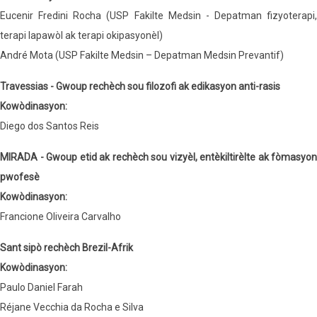
Eucenir Fredini Rocha (USP Fakilte Medsin - Depatman fizyoterapi,
terapi lapawòl ak terapi okipasyonèl)
André Mota (USP Fakilte Medsin – Depatman Medsin Prevantif)
Travessias - Gwoup rechèch sou filozofi ak edikasyon anti-rasis
Kowòdinasyon:
Diego dos Santos Reis
MIRADA - Gwoup etid ak rechèch sou vizyèl, entèkiltirèlte ak fòmasyon
pwofesè
Kowòdinasyon:
Francione Oliveira Carvalho
Sant sipò rechèch Brezil-Afrik
Kowòdinasyon:
Paulo Daniel Farah
Réjane Vecchia da Rocha e Silva