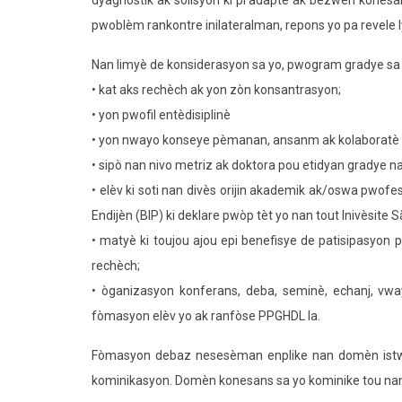
dyagnostik ak solisyon ki pi adapte ak bezwen konesan
pwoblèm rankontre inilateralman, repons yo pa revele l
Nan limyè de konsiderasyon sa yo, pwogram gradye sa 
• kat aks rechèch ak yon zòn konsantrasyon;
• yon pwofil entèdisiplinè
• yon nwayo konseye pèmanan, ansanm ak kolaboratè o
• sipò nan nivo metriz ak doktora pou etidyan gradye 
• elèv ki soti nan divès orijin akademik ak/oswa pwof
Endijèn (BIP) ki deklare pwòp tèt yo nan tout Inivèsite Sã
• matyè ki toujou ajou epi benefisye de patisipasyon p
rechèch;
• òganizasyon konferans, deba, seminè, echanj, vway
fòmasyon elèv yo ak ranfòse PPGHDL la.
Fòmasyon debaz nesesèman enplike nan domèn istwa, lalw
kominikasyon. Domèn konesans sa yo kominike tou nan 