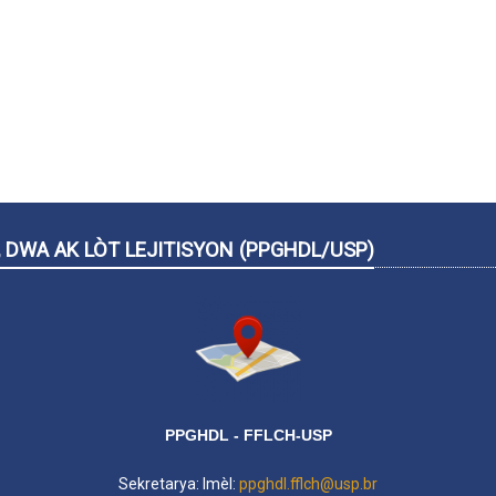
 DWA AK LÒT LEJITISYON (PPGHDL/USP)
PPGHDL - FFLCH-USP
Sekretarya: Imèl:
ppghdl.fflch@usp.br