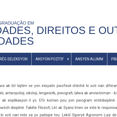
-GRADUAÇÃO EM
ADES, DIREITOS E OU
IDADES
RÈG SELEKSYON
AKSYON POZITIF
ANSYEN ALUMNI
PI
a ak lòt lejitim se yon inisyativ pwofesè-chèchè ki soti nan difer
ti, antwopoloji, sikoloji, lengwistik, jewografi, lalwa ak anviwònman - k
èl ak enplikasyon li yo. Efò komen pou yon pwogram entèdisiplinè 
òch disiplinè. Fakilte Filozofi, Lèt ak Syans Imen se inite ki respons
 soti nan inite sa yo patisipe tou: Lekòl Siperyè Agronomi Luiz de