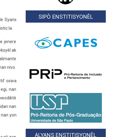
SIPÒ ENSTITISYONÈL
le Syans
stic la.
e jenere
eksyèl ak
 alimante
ran nivo.
itif oswa
 egi, nan
 pwodiktè
zidan nan
n nan yon
ALYANS ENSTITISYONÈL