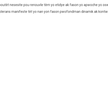
 poutèt nesesite pou renouvle tèm yo etidye ak fason yo apwoche yo o
ak entolerans manifeste tèt yo nan yon fason pwofondman dinamik ak kontw