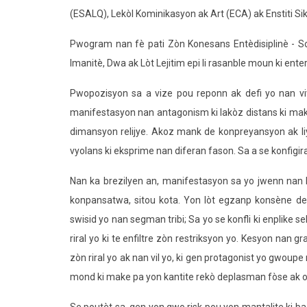
(ESALQ), Lekòl Kominikasyon ak Art (ECA) ak Enstiti Sikol
Pwogram nan fè pati Zòn Konesans Entèdisiplinè - So
Imanitè, Dwa ak Lòt Lejitim epi li rasanble moun ki enter
Pwopozisyon sa a vize pou reponn ak defi yo nan vi
manifestasyon nan antagonism ki lakòz distans ki make
dimansyon relijye. Akoz mank de konpreyansyon ak liy
vyolans ki eksprime nan diferan fason. Sa a se konfigir
Nan ka brezilyen an, manifestasyon sa yo jwenn nan ko
konpansatwa, sitou kota. Yon lòt egzanp konsène deli
swisid yo nan segman tribi; Sa yo se konfli ki enplike 
riral yo ki te enfiltre zòn restriksyon yo. Kesyon nan 
zòn riral yo ak nan vil yo, ki gen protagonist yo gwoup
mond ki make pa yon kantite rekò deplasman fòse ak