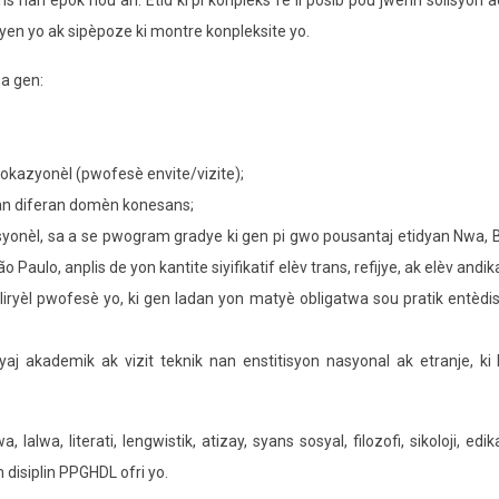
s nan epòk nou an. Etid ki pi konplèks fè li posib pou jwenn solisyon 
yen yo ak sipèpoze ki montre konpleksite yo.
a gen:
kazyonèl (pwofesè envite/vizite);
nan diferan domèn konesans;
esyonèl, sa a se pwogram gradye ki gen pi gwo pousantaj etidyan Nwa,
o Paulo, anplis de yon kantite siyifikatif elèv trans, refijye, ak elèv andik
liryèl pwofesè yo, ki gen ladan yon matyè obligatwa sou pratik entèdis
aj akademik ak vizit teknik nan enstitisyon nasyonal ak etranje, ki
a, literati, lengwistik, atizay, syans sosyal, filozofi, sikoloji, edi
disiplin PPGHDL ofri yo.