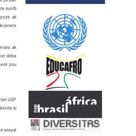
e pli zan
te konfli
 opoze ak
ki jenere
erans ak
 yon deba
esesè pou
y nan USP
tivite ki
te sosyal