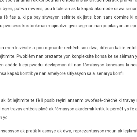
aze sou santiman ak konpòtman entolerans ak antidemokratik pral vin d
fwa byen, pafwa mwens, pou li toleran ak ki kapab akomode oswa simon
ta fè fas a, ki pa bay sitwayen sekirite ak jistis, bon sans domine ki
 pwosesis ki istorikman majinalize gwo segman nan popilasyon an epi 
 men Inivèsite a pou ogmante rechèch sou dwa, diferan kalite entol
lejitimite. Pwoblèm nan prezante yon konpleksite konsa ke se sèlman
byen abòde li epi pwodui devlopman itil nan fòmilasyon konesans ki n
onsa kapab kontribye nan amelyore sitiyasyon sa a. senaryo konfli.
lòt lejitimite te fè li posib reyini ansanm pwofesè-chèchè ki trava
d nan travay entèdisiplinè ak fòmasyon akademik kritik, ki pèmèt yo fè ak
n yo.
sepsyon ak pratik ki asosye ak dwa, reprezantasyon moun ak lejitimi