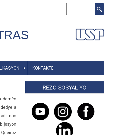
Chèche
TRAS
BLIKASYON
KONTAKTE
REZO SOSYAL YO
an domèn
i dedye a
soti nan
ab jesyon
 Queiroz