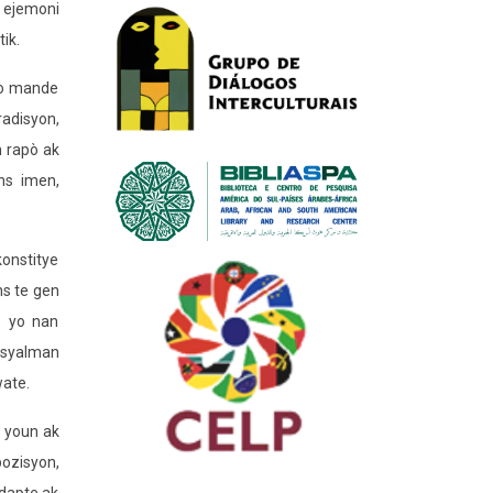
e ejemoni
ik.
 yo mande
radisyon,
n rapò ak
ns imen,
konstitye
ns te gen
s yo nan
osyalman
wate.
e youn ak
pozisyon,