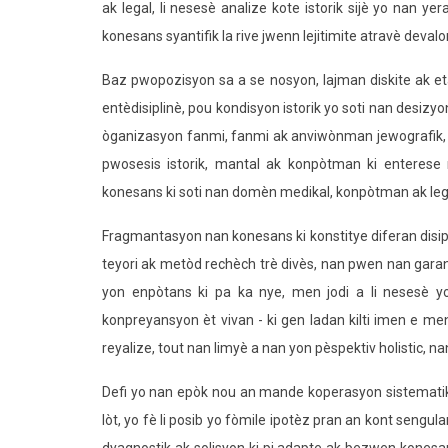
ak legal, li nesesè analize kote istorik sijè yo nan 
konesans syantifik la rive jwenn lejitimite atravè devalo
Baz pwopozisyon sa a se nosyon, lajman diskite ak e
entèdisiplinè, pou kondisyon istorik yo soti nan desizy
òganizasyon fanmi, fanmi ak anviwònman jewografik, p
pwosesis istorik, mantal ak konpòtman ki enteres
konesans ki soti nan domèn medikal, konpòtman ak leg
Fragmantasyon nan konesans ki konstitye diferan disip
teyori ak metòd rechèch trè divès, nan pwen nan garan
yon enpòtans ki pa ka nye, men jodi a li nesesè 
konpreyansyon èt vivan - ki gen ladan kilti imen e 
reyalize, tout nan limyè a nan yon pèspektiv holistic, n
Defi yo nan epòk nou an mande koperasyon sistematik
lòt, yo fè li posib yo fòmile ipotèz pran an kont sengu