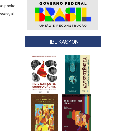
swa paske
ovèsyal.
PIBLIKASYON