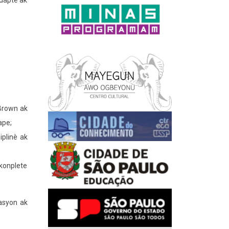
adapte ak
 Brown ak
ape;
iplinè ak
 konplete
kasyon ak