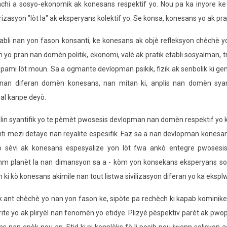
yerachi a sosyo-ekonomik ak konesans respektif yo. Nou pa ka inyore k
rizasyon "lòt la" ak eksperyans kolektif yo. Se konsa, konesans yo ak prat
tabli nan yon fason konsanti, ke konesans ak objè refleksyon chèchè
on yo pran nan domèn politik, ekonomi, valè ak pratik etabli sosyalman, t
ami lòt moun. Sa a ogmante devlopman psikik, fizik ak senbolik ki ge
e nan diferan domèn konesans, nan mitan ki, anplis nan domèn sya
al kanpe deyò.
lin syantifik yo te pèmèt pwosesis devlopman nan domèn respektif yo 
ti mezi detaye nan reyalite espesifik. Faz sa a nan devlopman konesa
yo sèvi ak konesans espesyalize yon lòt fwa ankò entegre pwosesi
menm planèt la nan dimansyon sa a - kòm yon konsekans eksperyans s
an ki kò konesans akimile nan tout listwa sivilizasyon diferan yo ka ekspl
 ant chèchè yo nan yon fason ke, sipòte pa rechèch ki kapab kominik
larite yo ak pliryèl nan fenomèn yo etidye. Plizyè pèspektiv parèt ak pwo