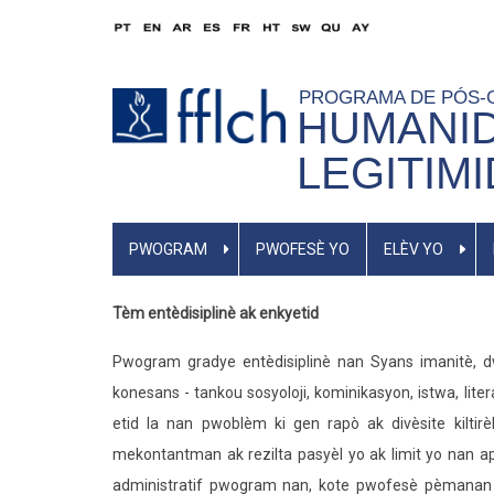
Ale
nan
kontni
PROGRAMA DE PÓS
prensipal
HUMANID
la
LEGITIM
KREYÒL
PWOGRAM
PWOFESÈ YO
ELÈV YO
AYISYEN
MENU
Tèm entèdisiplinè ak enkyetid
Pwogram gradye entèdisiplinè nan Syans imanitè, dw
konesans - tankou sosyoloji, kominikasyon, istwa, litera
etid la nan pwoblèm ki gen rapò ak divèsite kiltir
mekontantman ak rezilta pasyèl yo ak limit yo nan apw
administratif pwogram nan, kote pwofesè pèmanan ki