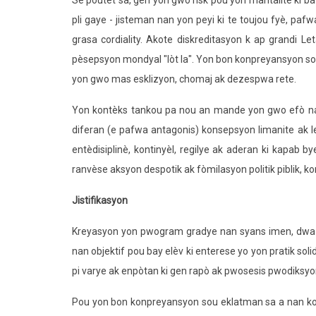
Se poutèt sa, gen yon gwo risk pou yon mantalite ki b
pli gaye - jisteman nan yon peyi ki te toujou fyè, pa
grasa cordiality. Akote diskreditasyon k ap grandi Le
pèsepsyon mondyal "lòt la". Yon bon konpreyansyon sou
yon gwo mas esklizyon, chomaj ak dezespwa rete.
Yon kontèks tankou pa nou an mande yon gwo efò nan
diferan (e pafwa antagonis) konsepsyon limanite ak 
entèdisiplinè, kontinyèl, regilye ak aderan ki kapab 
ranvèse aksyon despotik ak fòmilasyon politik piblik, k
Jistifikasyon
Kreyasyon yon pwogram gradye nan syans imen, dwa ak 
nan objektif pou bay elèv ki enterese yo yon pratik soli
pi varye ak enpòtan ki gen rapò ak pwosesis pwodiksyo
Pou yon bon konpreyansyon sou eklatman sa a nan kon