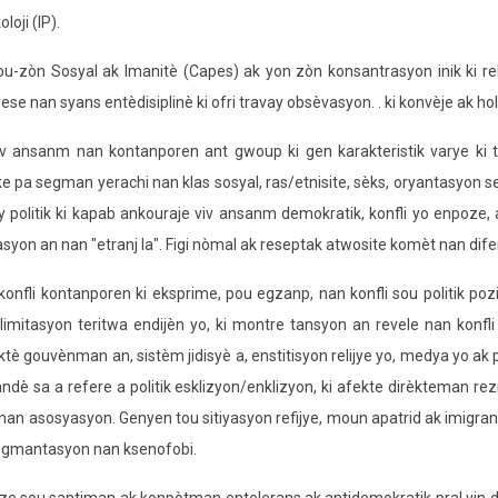
oji (IP).
u-zòn Sosyal ak Imanitè (Capes) ak yon zòn konsantrasyon inik ki re
ese nan syans entèdisiplinè ki ofri travay obsèvasyon. . ki konvèje ak holi
v ansanm nan kontanporen ant gwoup ki gen karakteristik varye ki t
 pa segman yerachi nan klas sosyal, ras/etnisite, sèks, oryantasyon s
 politik ki kapab ankouraje viv ansanm demokratik, konfli yo enpoze,
asyon an nan "etranj la". Figi nòmal ak reseptak atwosite komèt nan dife
nfli kontanporen ki eksprime, pou egzanp, nan konfli sou politik poz
mitasyon teritwa endijèn yo, ki montre tansyon an revele nan konfli
sektè gouvènman an, sistèm jidisyè a, enstitisyon relijye yo, medya yo ak
grandè sa a refere a politik esklizyon/enklizyon, ki afekte dirèkteman re
e nan asosyasyon. Genyen tou sitiyasyon refijye, moun apatrid ak imigra
 ogmantasyon nan ksenofobi.